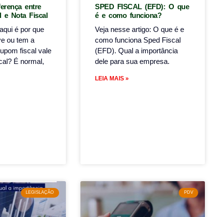
ferença entre
SPED FISCAL (EFD): O que
 e Nota Fiscal
é e como funciona?
aqui é por que
Veja nesse artigo: O que é e
ve ou tem a
como funciona Sped Fiscal
cupom fiscal vale
(EFD). Qual a importância
cal? É normal,
dele para sua empresa.
LEIA MAIS »
LEGISLAÇÃO
PDV